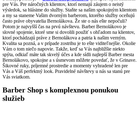
pre Vás. Pre náročných klientov, ktorí nemajú záujem o neistý
výsledok, sa hlásime do služby. Staňte sa našim spokojným klientom
a my sa staneme Vašim dvorným barberom, ktorého služby oceňujú
často práve obyvatelia Bernolákova. Že ste o nás ešte nepočuli?
Potom je najvyšší čas na prvú návštevu. Barber Bernolákovo je
slovné spojenie, ktoré sme si dovolili použiť s ohľadom na klientov,
ktorí pochádzajú práve z Bernolákova a patria k našim verným.
Kvalita sa pozná, a v prípade zostrihu je to ešte viditeľnejšie. Okolie
Vám o tom niečo napovie. Takže, keď sa Vás najbližšie niekto
spýta, odkiaľ máte tak skvelý účes a kde sídli najlepší Barber mesta
Bernolákovo, spokojne a s úsmevom môžete povedať, že v Grinave.
Šikovné ruky, príjemné prostredie a momenty vyhradené len pre
Vás a Váš perfektný look. Pravidelné návštevy u nás sa stanú pre
Vás sviatkom.
Barber Shop s komplexnou ponukou
služieb