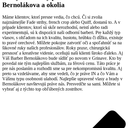
Bernolákova a okolia
Máme klientov, ktorí presne vedia, čo chcú. Či si zvolia
najznámejšie Fade strihy, french crop alebo Quiff, dostanú to. A v
prípade klientov, ktorí sú skôr nerozhodní, neistí alebo radi
experimentujú, sú k dispozícii naši odborní barberi. Pre každý typ
vlasov, s ohľadom na ich kvalitu, hustotu, hrúbku či dĺžku, existuje
to pravé orechové. Môžete pokojne zatvoriť oči a spoľahnúť sa na
šikovné ruky našich profesionálov. Roky praxe, chirurgickú
presnosť a kreatívne videnie, oceňujú naši klienti široko ďaleko. Aj
Váš Barber Bernolákovo bude sídliť po novom v Grinave. Kto by
povedal nie tým najlepším službám, za férovú cenu. Táto práce je
pre nás poslaním a rozhodli sme sa pre nekompromisnú kvalitu. Aj
preto sa vzdelávame, aby sme vedeli, čo je práve IN a čo Vám a
Vášmu typu osobnosti ulahodí. Najlepšie upravené vlasy a brady v
Bernolákove navštevujú práve nás. Presvedčte sa sami. Môžete si
vybrať aj z týchto top obľúbených zostrihov.