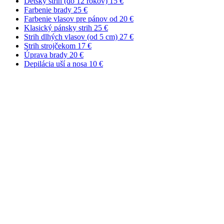
Detský strih (do 12 rokov)
15 €
Farbenie brady
25 €
Farbenie vlasov pre pánov
od 20 €
Klasický pánsky strih
25 €
Strih dlhých vlasov (od 5 cm)
27 €
Strih strojčekom
17 €
Úprava brady
20 €
Depilácia uší a nosa
10 €