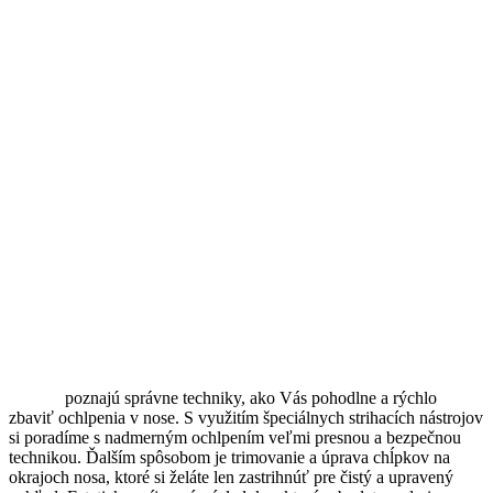
Barberi
poznajú správne techniky, ako Vás pohodlne a rýchlo
zbaviť ochlpenia v nose. S využitím špeciálnych strihacích nástrojov
si poradíme s nadmerným ochlpením veľmi presnou a bezpečnou
technikou. Ďalším spôsobom je trimovanie a úprava chĺpkov na
okrajoch nosa, ktoré si želáte len zastrihnúť pre čistý a upravený