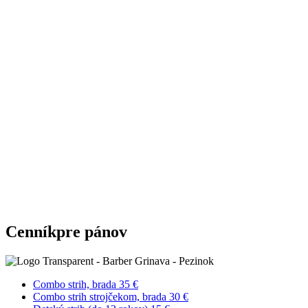
Cenník
pre pánov
Combo strih, brada
35 €
Combo strih strojčekom, brada
30 €