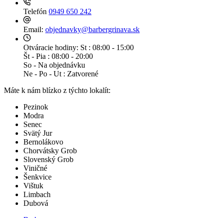
Telefón
0949 650 242
Email:
objednavky@barbergrinava.sk
Otváracie hodiny:
St : 08:00 - 15:00
Št - Pia : 08:00 - 20:00
So - Na objednávku
Ne - Po - Ut : Zatvorené
Máte k nám blízko z týchto lokalít:
Pezinok
Modra
Senec
Svätý Jur
Bernolákovo
Chorvátsky Grob
Slovenský Grob
Viničné
Šenkvice
Vištuk
Limbach
Dubová