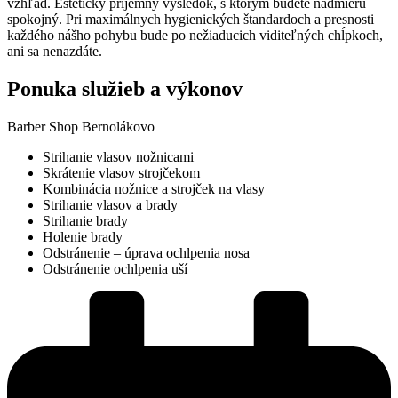
vzhľad. Esteticky príjemný výsledok, s ktorým budete nadmieru
spokojný. Pri maximálnych hygienických štandardoch a presnosti
každého nášho pohybu bude po nežiaducich viditeľných chĺpkoch,
ani sa nenazdáte.
Ponuka služieb a výkonov
Barber Shop Bernolákovo
Strihanie vlasov nožnicami
Skrátenie vlasov strojčekom
Kombinácia nožnice a strojček na vlasy
Strihanie vlasov a brady
Strihanie brady
Holenie brady
Odstránenie – úprava ochlpenia nosa
Odstránenie ochlpenia uší