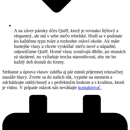
A na záver pánsky účes Quiff, ktorý je rovnako štýlový a
elegantný, ale má v sebe niečo rebelské. Hodí sa v podstate
ku každému typu tváre a rozhodne osloví okolie. Ak máte
hustejšie vlasy a chcete vyskúšať niečo nové a nápadité,
odporúčame Quiff. Horné vlasy zostávajú dlhšie, po stranách
sú skrátené, no vyžaduje trocha starostlivosti, aby ste ho
každý deň dostali do formy.
Strihanie a úprava vlasov zahŕňa aj pár minút príjemnej relaxačnej
masáže hlavy. Zverte sa do našich rúk, vypnite na moment a
odchádzajte oddýchnutý a s perfektným lookom a s kvalitou, ktorú
je vidno. V prípade otázok nás neváhajte
kontaktovať.