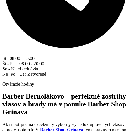
St : 08:00 - 15:00
Št - Pia : 08:00 - 20:00
So - Na objednávku
Ne -Po - Ut : Zatvorené
Otváracie hodiny
Barber Bernolákovo – perfektné zostrihy
vlasov a brady má v ponuke Barber Shop
Grinava
Ak si potrpíte na excelentný výborný výsledok upravených vlasov
a brady, potom je V
Barber Shop Grinava
tým správnym miestom