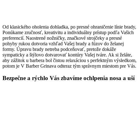
Od klasického oholenia dohladka, po presné ohraničenie línie brady,
Ponúkame zručnosť, kreativitu a individuálny prístup podľa Vašich
preferencií. Naostrené nožničky, značkové strojčeky a presné
pohyby rukou dotvoria vzhľad Vašej brady a fúzov do želanej
formy. Úpravu brady netreba podceňovať, pretože dokáže
sympaticky a štýlovo dotvarovať kontúry Vašej tváre. Ak si želáte,
aby zážitok u barbera bol čistou relaxáciou s perfektným výsledkom,
potom je V Barber Grinava odteraz tým správnym miestom pre Vás.
Bezpečne a rýchlo Vás zbavíme ochlpenia nosa a uší