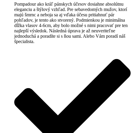
Pompadour ako kráľ pánskych účesov dosiahne absolútnu
eleganciu a štýlový vzhľad. Pre sebavedomých mužov, ktorí
majú šmrnc a neboja sa aj vďaka účesu pritiahnuť pár
pohľadov, je tento ako stvorený. Podmienkou je minimálna
dĺžka vlasov 4-6cm, aby bolo možné s nimi pracovať pre ten
najlepší výsledok. Následná úprava je až neuveriteľne
jednoduchá a poradíte si s ňou sami. Alebo Vám poradí náš
špecialista.