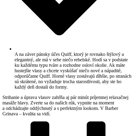
A na záver pánsky účes Quiff, ktorý je rovnako štýlový a
elegantný, ale má v sebe niečo rebelské. Hodí sa v podstate
ku každému typu tváre a rozhodne osloví okolie. Ak máte
hustejšie vlasy a chcete vyskúšať niečo nové a nápadité,
odporúčame Quiff. Horné vlasy zostávajú dlhšie, po stranách
sú skrátené, no vyžaduje trocha starostlivosti, aby ste ho
každý deň dostali do formy.
Strihanie a úprava vlasov zahŕňa aj pár minút príjemnej relaxačnej
masáže hlavy. Zverte sa do našich rúk, vypnite na moment
a odchádzajte oddýchnutý a s perfektným lookom. V Barber
Grinava – kvalita sa vidí.