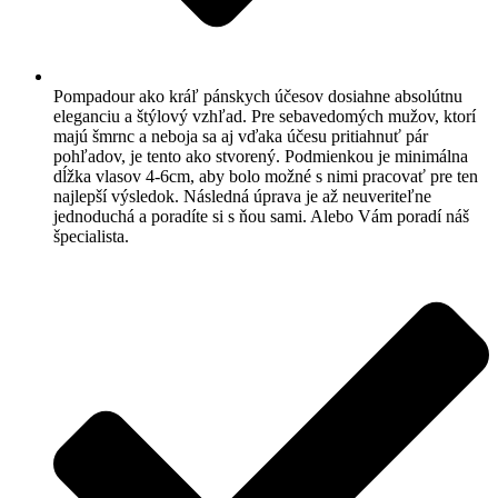
Pompadour ako kráľ pánskych účesov dosiahne absolútnu
eleganciu a štýlový vzhľad. Pre sebavedomých mužov, ktorí
majú šmrnc a neboja sa aj vďaka účesu pritiahnuť pár
pohľadov, je tento ako stvorený. Podmienkou je minimálna
dĺžka vlasov 4-6cm, aby bolo možné s nimi pracovať pre ten
najlepší výsledok. Následná úprava je až neuveriteľne
jednoduchá a poradíte si s ňou sami. Alebo Vám poradí náš
špecialista.