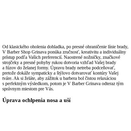
Od klasického oholenia dohladka, po presné ohraničenie línie brady,
V Barber Shop Grinava ponúka zručnosť, kreativitu a individuálny
prístup podľa Vašich preferencií. Naostrené nožničky, značkové
strojčeky a presné pohyby rukou dotvoria vzhľad Vašej brady
a fúzov do želanej formy. Úpravu brady netreba podceňovať,
pretože dokáže sympaticky a štýlovo dotvarovať kontúry Vašej
tváre. Ak si želáte, aby zážitok u barbera bol čistou relaxáciou
s perfektným výsledkom, potom je V Barber Grinava odteraz tým
správnym miestom pre Vás.
Úprava ochlpenia nosa a uší