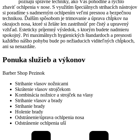
Barberi
poznajú správne techniky, ako Vás pohodlne a rýchlo
zbaviť ochlpenia v nose. S využitím špeciálnych strihacích nástrojov
si poradíme s nadmerným ochlpením veľmi presnou a bezpečnou
technikou. Ďalším spôsobom je trimovanie a úprava chĺpkov na
okrajoch nosa, ktoré si želáte len zastrihnúť pre čistý a upravený
vzhľad. Esteticky príjemný výsledok, s ktorým budete nadmieru
spokojný. Pri maximálnych hygienických štandardoch a presnosti
každého nášho pohybu bude po nežiaducich viditeľných chĺpkoch,
ani sa nenazdáte.
Ponuka služieb a výkonov
Barber Shop Pezinok
Strihanie vlasov nožnicami
Skrátenie vlasov strojčekom
Kombinácia nožnice a strojček na vlasy
Strihanie vlasov a brady
Strihanie brady
Holenie brady
Odstránenie/úprava ochlpenia nosa
Odstránenie ochlpenia uší