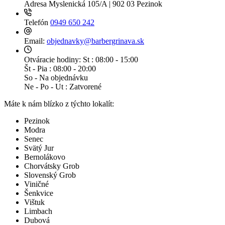
Adresa
Myslenická 105/A | 902 03 Pezinok
Telefón
0949 650 242
Email:
objednavky@barbergrinava.sk
Otváracie hodiny:
St : 08:00 - 15:00
Št - Pia : 08:00 - 20:00
So - Na objednávku
Ne - Po - Ut : Zatvorené
Máte k nám blízko z týchto lokalít:
Pezinok
Modra
Senec
Svätý Jur
Bernolákovo
Chorvátsky Grob
Slovenský Grob
Viničné
Šenkvice
Vištuk
Limbach
Dubová