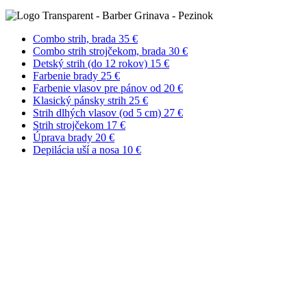
Combo strih, brada
35 €
Combo strih strojčekom, brada
30 €
Detský strih (do 12 rokov)
15 €
Farbenie brady
25 €
Farbenie vlasov pre pánov
od 20 €
Klasický pánsky strih
25 €
Strih dlhých vlasov (od 5 cm)
27 €
Strih strojčekom
17 €
Úprava brady
20 €
Depilácia uší a nosa
10 €